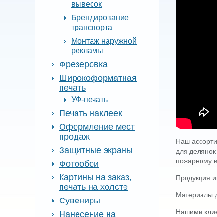
вывесок
Брендирование
транспорта
Монтаж наружной
рекламы
Фрезеровка
Широкоформатная
печать
УФ-печать
Печать наклеек
Оформление мест
продаж
Наш ассортим
Защитные экраны
для делянок 
пожарному в
Фотообои
Картины на заказ,
Продукция и
печать на холсте
Материалы д
Сувениры
Нашими клие
Нанесение на