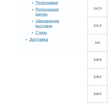
Полиграфия
1х1,5
Репродукции
картин
Оформление
1х1,2
выставок
Стелы
Доставка
1х1
1х0,8
1х0,6
1х0,5