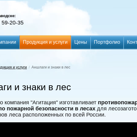
аводске:
59-20-35
)
мпании
Продукция и услуги
Цены
Портфолио
Кон
дукция и услуги
/
Аншлаги и знаки в лес
ги и знаки в лес
 компания "Агитация" изготавливает
противопожар
по пожарной безопасности в лесах
для лесозагото
ов леса расположенных по всей России.