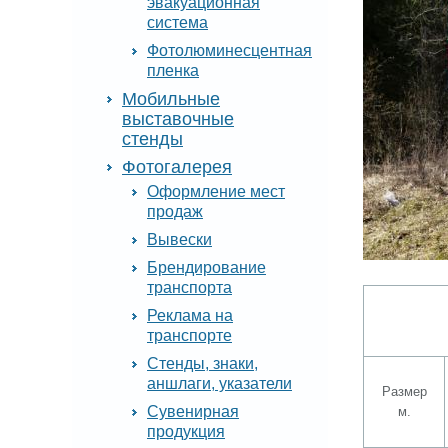
эвакуационная
система
Фотолюминесцентная
пленка
Мобильные
выставочные
стенды
Фотогалерея
Оформление мест
продаж
Вывески
Брендирование
транспорта
Реклама на
транспорте
Стенды, знаки,
аншлаги, указатели
Размер
Сувенирная
м.
продукция