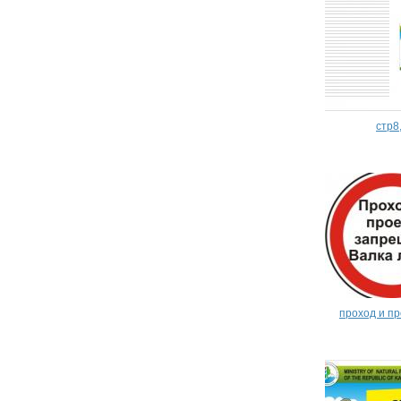
стр8
проход и пр