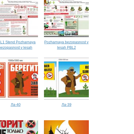
L1 Stend Pozharnaya
Pozharnaya bezopasnost v
bezopasnost v lesah
lesah PBL2
Ла-40
Ла-39