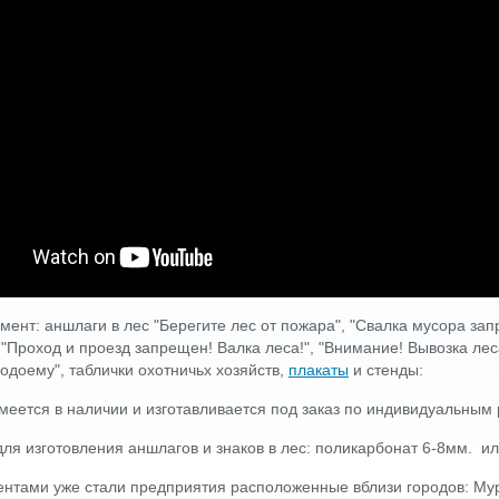
ент: аншлаги в лес "Берегите лес от пожара", "Свалка мусора запр
"Проход и проезд запрещен! Валка леса!", "Внимание! Вывозка лес
одоему", таблички охотничьх хозяйств,
плакаты
и стенды:
меется в наличии и изготавливается под заказ по индивидуальным
ля изготовления аншлагов и знаков в лес: поликарбонат 6-8мм. и
нтами уже стали предприятия расположенные вблизи городов: Мурм