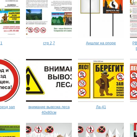
,1
стр 2,7
Аншлаг на опоре
PB
оезд зап
внимание вывозка леса
Ла-41
40х80см