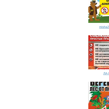
misha
ЛА-