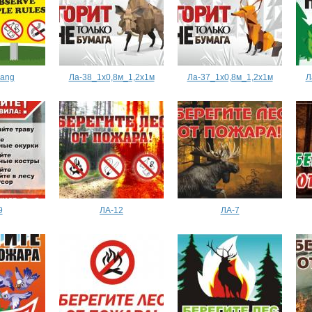
2ang
Ла-38_1х0,8м_1,2х1м
Ла-37_1х0,8м_1,2х1м
Л
9
ЛА-12
ЛА-7