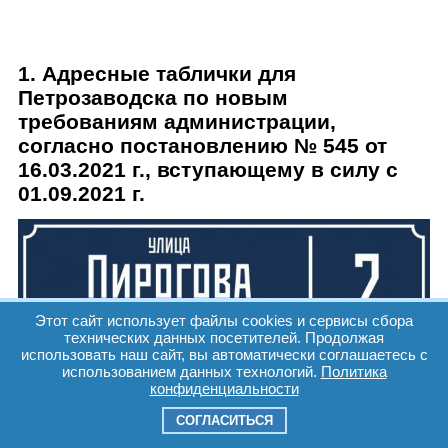
1. Адресные таблички для
Петрозаводска по новым
требованиям администрации,
согласно постановлению № 545 от
16.03.2021 г., вступающему в силу с
01.09.2021 г.
Этот сайт использует файлы cookies и сервисы сбора
технических данных посетителей. Продолжая
использовать наш сайт, вы автоматически соглашаетесь с
использованием данных технологий.
Политика
конфиденциальности
Размер,
ПВХ 5
Не
Светоотражающий
м.
мм +
световой
СОГЛАСИТЬСЯ
прямая
композит +