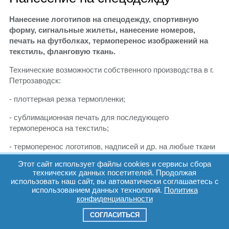
Нанесение логотипов на спецодежду, спортивную
форму, сигнальные жилеты, нанесение номеров,
печать на футболках, термоперенос изображений на
текстиль, фланговую ткань.
Технические возможности собственного производства в г.
Петрозаводск:
- плоттерная резка термопленки;
- сублимационная печать для последующего
термопереноса на текстиль;
- термоперенос логотипов, надписей и др. на любые ткани
Этот сайт использует файлы cookies и сервисы сбора
- термоперенос сублимационной печати на ткани с
технических данных посетителей. Продолжая
синтетическим покрытием.
использовать наш сайт, вы автоматически соглашаетесь с
использованием данных технологий.
Политика
В наличии имеются футболки популярных размеров
конфиденциальности
хлопковые, синтетические и двухслойные (внутри хлопок,
снаружи синтетика), а также спецодежда!
СОГЛАСИТЬСЯ