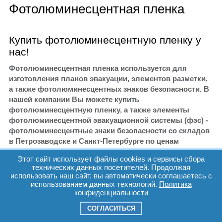
Фотолюминесцентная пленка
Купить фотолюминесцентную пленку у
нас!
Фотолюминесцентная пленка используется для
изготовления планов эвакуации, элементов разметки,
а также фотолюминесцентных знаков безопасности. В
нашей компании Вы можете купить
фотолюминесцентную пленку, а также элементы
фотолюминесцентной эвакуационной системы (фэс) -
фотолюминесцентные знаки безопасности со складов
в Петрозаводске и Санкт-Петербурге по ценам
производителя, осуществляется доставка по РФ. Вся
Этот сайт использует файлы cookies и сервисы сбора
продукция имеет сертификаты соответствия.
технических данных посетителей. Продолжая
использовать наш сайт, вы автоматически соглашаетесь с
Фотолюминесцентная пленка
светится в темноте за
использованием данных технологий.
Политика
счет фотолюминофоров, которые обладают свойством
конфиденциальности
накапливать энергию света.
СОГЛАСИТЬСЯ
Применение фотолюминесцентной пленки