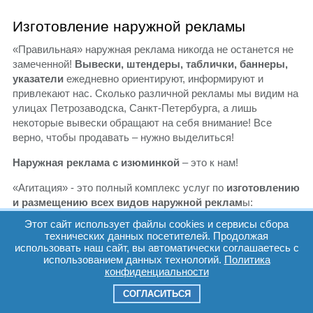
Изготовление наружной рекламы
«Правильная» наружная реклама никогда не останется не
замеченной!
Вывески, штендеры, таблички, баннеры,
указатели
ежедневно ориентируют, информируют и
привлекают нас. Сколько различной рекламы мы видим на
улицах Петрозаводска, Санкт-Петербурга, а лишь
некоторые вывески обращают на себя внимание! Все
верно, чтобы продавать – нужно выделиться!
Наружная реклама с изюминкой
– это к нам!
«Агитация» - это полный комплекс услуг по
изготовлению
и размещению
всех видов наружной реклам
ы:
комплексное оформление мест продаж, изготовление
Этот сайт использует файлы cookies и сервисы сбора
вывесок, реклама на транспорте, размещение рекламы на
технических данных посетителей. Продолжая
рекламных конструкциях (реклама на щитах 6х3,
использовать наш сайт, вы автоматически соглашаетесь с
использованием данных технологий.
Политика
брандмауэрах, сити-форматах, пилларсах, супер-сайтах,
конфиденциальности
видеодисплеях)
СОГЛАСИТЬСЯ
Расслабьтесь! Заказав у нас комплекс услуг по