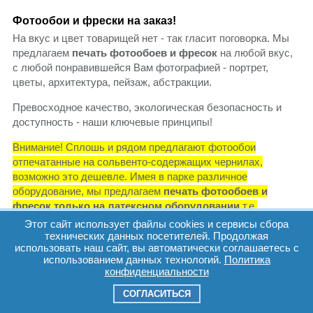
Фотообои и фрески на заказ!
На вкус и цвет товарищей нет - так гласит поговорка. Мы
предлагаем
печать фотообоев и фресок
на любой вкус,
с любой понравившейся Вам фотографией - портрет,
цветы, архитектура, пейзаж, абстракции.
Превосходное качество, экологическая безопасность и
доступность - наши ключевые принципы!
Внимание! Сплошь и рядом предлагают фотообои
отпечатанные на сольвенто-содержащих чернилах,
возможно это дешевле. Имея в парке различное
оборудование, мы предлагаем
печать фотообоев и
фресок только на латексном оборудовании
т.е.
латексными чернилами, которые абсолютно безопасны
Этот сайт использует файлы cookies и сервисы сбора
для человека.
технических данных посетителей. Продолжая
использовать наш сайт, вы автоматически соглашаетесь с
использованием данных технологий.
Политика
Мы с уверенностью отпечатаем
фотообои в детскую
,
конфиденциальности
кухню. спальню, гостиную, офис!
СОГЛАСИТЬСЯ
Цена фотообоев от 700 р./кв.м.